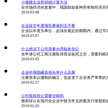
小规模企业所得税计算方法
在市场经济的发展中，我国鼓励多种所有制经济共同
2019-03-08
企业提交年度报告要做到五不要
企业以年度为单位，必须在规定的期限内，通过市场
2019-03-07
什么情况下公司需要办理税务登记
在申请公司工商注册取得营业执照之后，需要到税务
2019-03-05
企业年报隐瞒造假会有什么后果
注册资本认缴制的确立，也改变了企业资产审查的方
2019-02-27
公司股权转让需要交税吗
股权转让在现代化企业中较为常见的股东行使股权的
2019-02-26