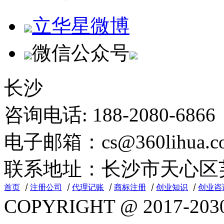
立华星微博
微信公众号
长沙
咨询电话: 188-2080-6866 
电子邮箱：cs@360lihua.c
联系地址：长沙市天心区芙蓉
首页
丨
注册公司
丨
代理记账
丨
商标注册
丨
创业知识
丨
创业咨
COPYRIGHT @ 2017