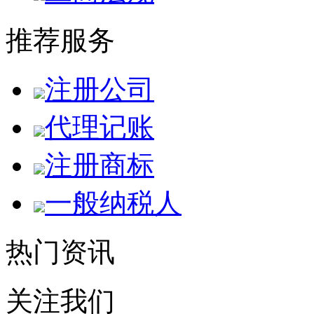
推荐服务
注册公司
代理记账
注册商标
一般纳税人
热门资讯
关注我们