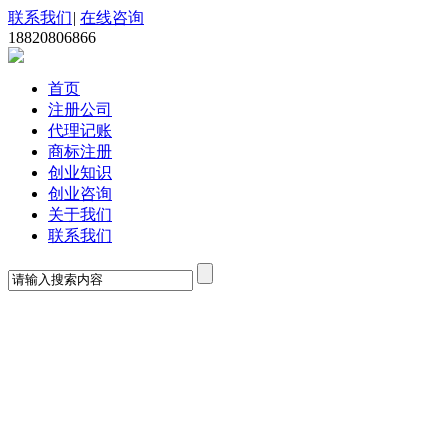
联系我们
|
在线咨询
18820806866
首页
注册公司
代理记账
商标注册
创业知识
创业咨询
关于我们
联系我们